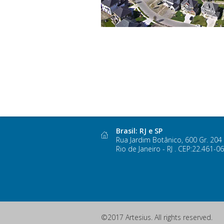
Brasil: RJ e SP
Rua Jardim Botânico, 600 Gr. 204
Rio de Janeiro - RJ . CEP:22.461-0
©2017 Artesius
. All rights reserved.