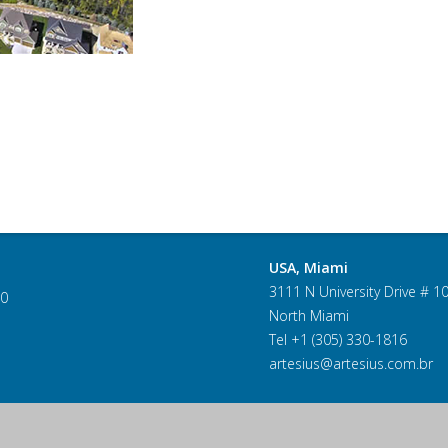
USA, Miami
3111 N University Drive # 1
60
North Miami
Tel +1 (305) 330-1816
artesius@artesius.com.br